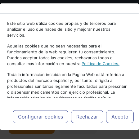
Bienvenid@ a psiquiatria.com
Este sitio web utiliza cookies propias y de terceros para
analizar el uso que haces del sitio y mejorar nuestros
Escribe tu Email
servicios.
Aquellas cookies que no sean necesarias para el
funcionamiento de la web requieren tu consentimiento.
Accede o regístrate con tu email.
Puedes aceptar todas las cookies, rechazarlas todas o
consultar más información en nuestra
Política de Cookies.
PUBLICIDAD
Toda la información incluida en la Página Web está referida a
productos del mercado español y, por tanto, dirigida a
Cancelar
profesionales sanitarios legalmente facultados para prescribir
o dispensar medicamentos con ejercicio profesional. La
información técnica de los fármacos se facilita a título
meramente informativo, siendo responsabilidad de los
profesionales facultados prescribir medicamentos y decidir, en
Actualidad y Artículos
|
Salud mental
cada caso concreto, el tratamiento más adecuado a las
Configurar cookies
Rechazar
Acepto
necesidades del paciente.
Seguir
Favorito
176