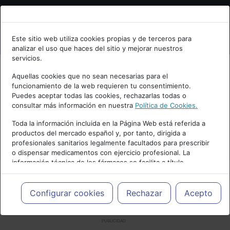
Bienvenid@ a psiquiatria.com
Este sitio web utiliza cookies propias y de terceros para
analizar el uso que haces del sitio y mejorar nuestros
Escribe tu Email
servicios.
Aquellas cookies que no sean necesarias para el
funcionamiento de la web requieren tu consentimiento.
Accede o regístrate con tu email.
Puedes aceptar todas las cookies, rechazarlas todas o
consultar más información en nuestra
Política de Cookies.
Toda la información incluida en la Página Web está referida a
productos del mercado español y, por tanto, dirigida a
Cancelar
profesionales sanitarios legalmente facultados para prescribir
o dispensar medicamentos con ejercicio profesional. La
información técnica de los fármacos se facilita a título
meramente informativo, siendo responsabilidad de los
profesionales facultados prescribir medicamentos y decidir, en
cada caso concreto, el tratamiento más adecuado a las
Configurar cookies
Rechazar
Acepto
necesidades del paciente.
PUBLICIDAD