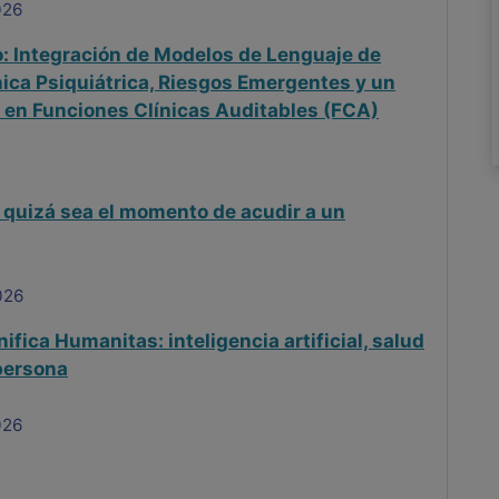
026
: Integración de Modelos de Lenguaje de
nica Psiquiátrica, Riesgos Emergentes y un
en Funciones Clínicas Auditables (FCA)
 quizá sea el momento de acudir a un
026
ifica Humanitas: inteligencia artificial, salud
 persona
026