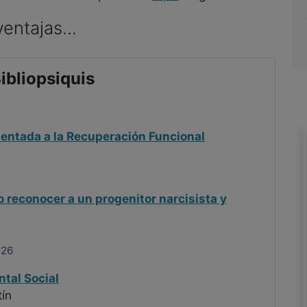
entajas...
ibliopsiquis
rientada a la Recuperación Funcional
 reconocer a un progenitor narcisista y
026
ntal Social
ín