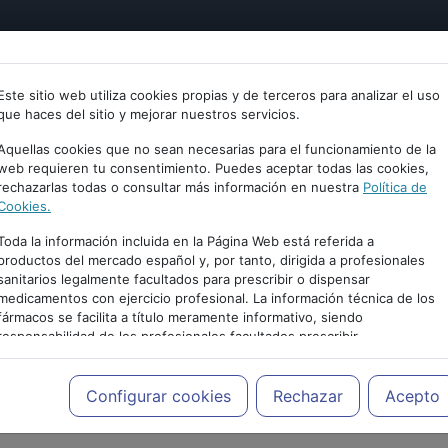
tría
Psicología
Neurociencia
Bienestar
Congreso
Este sitio web utiliza cookies propias y de terceros para analizar el uso
que haces del sitio y mejorar nuestros servicios.
Aquellas cookies que no sean necesarias para el funcionamiento de la
web requieren tu consentimiento. Puedes aceptar todas las cookies,
rechazarlas todas o consultar más información en nuestra
Política de
Cookies.
Toda la información incluida en la Página Web está referida a
productos del mercado español y, por tanto, dirigida a profesionales
sanitarios legalmente facultados para prescribir o dispensar
medicamentos con ejercicio profesional. La información técnica de los
fármacos se facilita a título meramente informativo, siendo
responsabilidad de los profesionales facultados prescribir
medicamentos y decidir, en cada caso concreto, el tratamiento más
adecuado a las necesidades del paciente.
PUBLICIDAD
Configurar cookies
Rechazar
Acepto