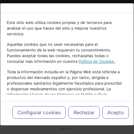
Bienvenid@ a psiquiatria.com
Este sitio web utiliza cookies propias y de terceros para
analizar el uso que haces del sitio y mejorar nuestros
Escribe tu Email
servicios.
Aquellas cookies que no sean necesarias para el
funcionamiento de la web requieren tu consentimiento.
Accede o regístrate con tu email.
Puedes aceptar todas las cookies, rechazarlas todas o
consultar más información en nuestra
Política de Cookies.
Toda la información incluida en la Página Web está referida a
productos del mercado español y, por tanto, dirigida a
Cancelar
profesionales sanitarios legalmente facultados para prescribir
o dispensar medicamentos con ejercicio profesional. La
información técnica de los fármacos se facilita a título
meramente informativo, siendo responsabilidad de los
profesionales facultados prescribir medicamentos y decidir, en
cada caso concreto, el tratamiento más adecuado a las
Configurar cookies
Rechazar
Acepto
necesidades del paciente.
PUBLICIDAD