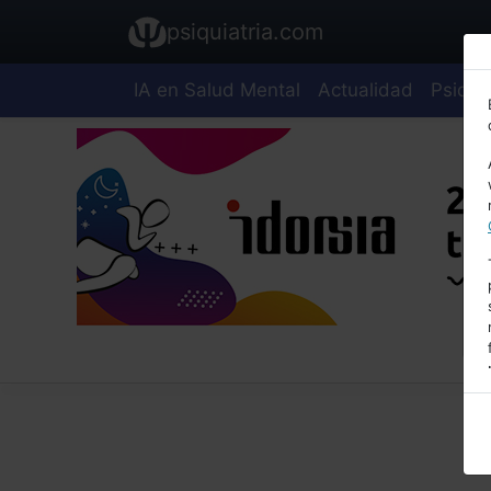
psiquiatria.com
IA en Salud Mental
Actualidad
Psiquia
E
A