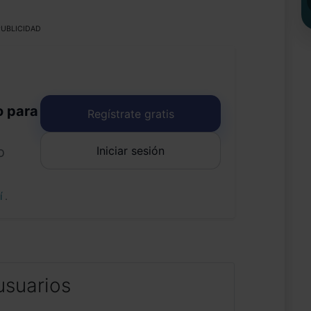
UBLICIDAD
o para
Regístrate gratis
Iniciar sesión
o
uí
.
usuarios