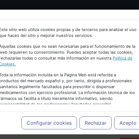
Bienvenid@ a psiquiatria.com
tría
Psicología
Neurociencia
Bienestar
Congreso
Este sitio web utiliza cookies propias y de terceros para analizar el uso
que haces del sitio y mejorar nuestros servicios.
scribe tu Email
Aquellas cookies que no sean necesarias para el funcionamiento de la
web requieren tu consentimiento. Puedes aceptar todas las cookies,
rechazarlas todas o consultar más información en nuestra
Política de
ccede o regístrate con tu email.
Cookies.
Toda la información incluida en la Página Web está referida a
productos del mercado español y, por tanto, dirigida a profesionales
sanitarios legalmente facultados para prescribir o dispensar
Cancelar
medicamentos con ejercicio profesional. La información técnica de los
PUBLICIDAD
fármacos se facilita a título meramente informativo, siendo
responsabilidad de los profesionales facultados prescribir
medicamentos y decidir, en cada caso concreto, el tratamiento más
adecuado a las necesidades del paciente.
Configurar cookies
Rechazar
Acepto