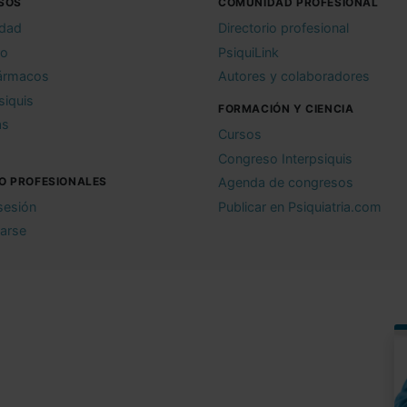
SOS
COMUNIDAD PROFESIONAL
idad
Directorio profesional
io
PsiquiLink
ármacos
Autores y colaboradores
siquis
FORMACIÓN Y CIENCIA
as
Cursos
Congreso Interpsiquis
O PROFESIONALES
Agenda de congresos
 sesión
Publicar en Psiquiatria.com
rarse