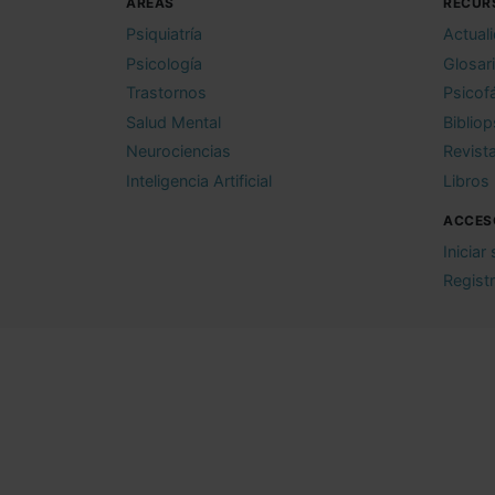
ÁREAS
RECUR
Psiquiatría
Actual
Psicología
Glosar
Trastornos
Psicof
Salud Mental
Bibliop
Neurociencias
Revist
Inteligencia Artificial
Libros
ACCES
Iniciar
Regist