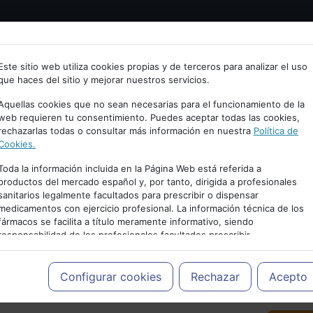
Bienvenid@ a psiquiatria.com
tría
Psicología
Neurociencia
Bienestar
Congreso
Este sitio web utiliza cookies propias y de terceros para analizar el uso
que haces del sitio y mejorar nuestros servicios.
scribe tu Email
Aquellas cookies que no sean necesarias para el funcionamiento de la
web requieren tu consentimiento. Puedes aceptar todas las cookies,
rechazarlas todas o consultar más información en nuestra
Política de
ccede o regístrate con tu email.
Cookies.
Toda la información incluida en la Página Web está referida a
productos del mercado español y, por tanto, dirigida a profesionales
sanitarios legalmente facultados para prescribir o dispensar
Cancelar
medicamentos con ejercicio profesional. La información técnica de los
PUBLICIDAD
fármacos se facilita a título meramente informativo, siendo
responsabilidad de los profesionales facultados prescribir
medicamentos y decidir, en cada caso concreto, el tratamiento más
adecuado a las necesidades del paciente.
Configurar cookies
Rechazar
Acepto