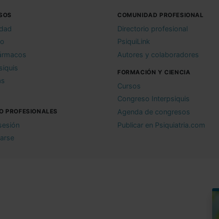
SOS
COMUNIDAD PROFESIONAL
idad
Directorio profesional
io
PsiquiLink
ármacos
Autores y colaboradores
siquis
FORMACIÓN Y CIENCIA
as
Cursos
Congreso Interpsiquis
O PROFESIONALES
Agenda de congresos
 sesión
Publicar en Psiquiatria.com
rarse