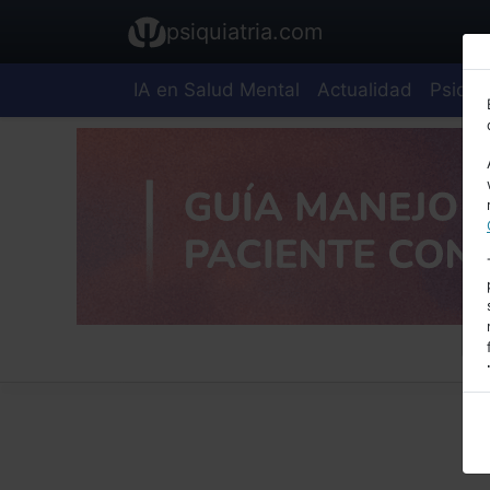
psiquiatria.com
IA en Salud Mental
Actualidad
Psiquia
E
A