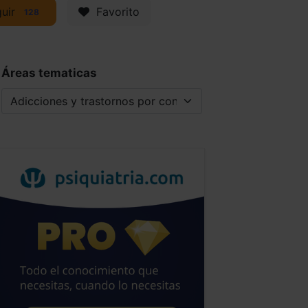
uir
Favorito
128
Áreas tematicas