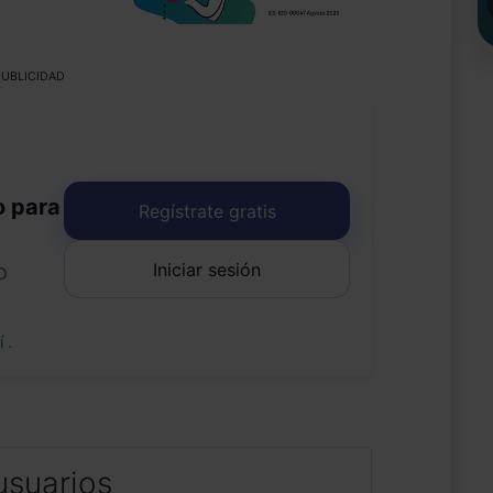
UBLICIDAD
o para
Regístrate gratis
Iniciar sesión
o
uí
.
usuarios