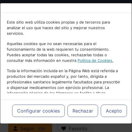
Bienvenid@ a psiquiatria.com
Este sitio web utiliza cookies propias y de terceros para
analizar el uso que haces del sitio y mejorar nuestros
Escribe tu Email
servicios.
Aquellas cookies que no sean necesarias para el
funcionamiento de la web requieren tu consentimiento.
Accede o regístrate con tu email.
Puedes aceptar todas las cookies, rechazarlas todas o
consultar más información en nuestra
Política de Cookies.
PUBLICIDAD
Toda la información incluida en la Página Web está referida a
productos del mercado español y, por tanto, dirigida a
Cancelar
profesionales sanitarios legalmente facultados para prescribir
o dispensar medicamentos con ejercicio profesional. La
información técnica de los fármacos se facilita a título
meramente informativo, siendo responsabilidad de los
profesionales facultados prescribir medicamentos y decidir, en
Actualidad y Artículos
|
Adicciones y
cada caso concreto, el tratamiento más adecuado a las
Configurar cookies
Rechazar
Acepto
necesidades del paciente.
trastornos por consumo
Seguir
Favorito
128