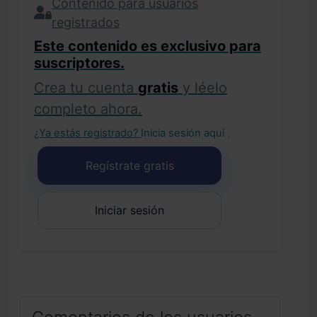
Contenido para usuarios
registrados
Este contenido es exclusivo para
suscriptores.
Crea tu cuenta
gratis
y léelo
completo ahora.
¿Ya estás registrado?
Inicia sesión aquí
.
Regístrate gratis
Iniciar sesión