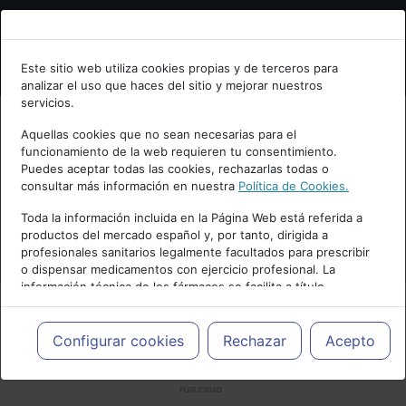
Bienvenid@ a psiquiatria.com
Este sitio web utiliza cookies propias y de terceros para
analizar el uso que haces del sitio y mejorar nuestros
Escribe tu Email
servicios.
Aquellas cookies que no sean necesarias para el
funcionamiento de la web requieren tu consentimiento.
Accede o regístrate con tu email.
Puedes aceptar todas las cookies, rechazarlas todas o
consultar más información en nuestra
Política de Cookies.
Toda la información incluida en la Página Web está referida a
productos del mercado español y, por tanto, dirigida a
Cancelar
profesionales sanitarios legalmente facultados para prescribir
o dispensar medicamentos con ejercicio profesional. La
información técnica de los fármacos se facilita a título
meramente informativo, siendo responsabilidad de los
profesionales facultados prescribir medicamentos y decidir, en
cada caso concreto, el tratamiento más adecuado a las
Configurar cookies
Rechazar
Acepto
necesidades del paciente.
PUBLICIDAD