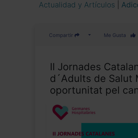
Actualidad y Artículos
|
Adic
Compartir
Me Gusta
II Jornades Catala
d´Adults de Salut M
oportunitat pel can