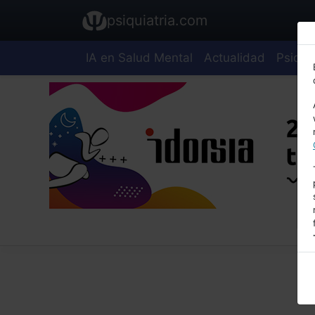
psiquiatria.com
IA en Salud Mental
Actualidad
Psiquia
E
A