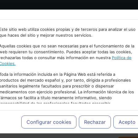
Bienvenid@ a psiquiatria.com
tría
Psicología
Neurociencia
Bienestar
Congreso
Este sitio web utiliza cookies propias y de terceros para analizar el uso
que haces del sitio y mejorar nuestros servicios.
scribe tu Email
Aquellas cookies que no sean necesarias para el funcionamiento de la
web requieren tu consentimiento. Puedes aceptar todas las cookies,
rechazarlas todas o consultar más información en nuestra
Política de
ccede o regístrate con tu email.
Cookies.
Toda la información incluida en la Página Web está referida a
productos del mercado español y, por tanto, dirigida a profesionales
sanitarios legalmente facultados para prescribir o dispensar
Cancelar
medicamentos con ejercicio profesional. La información técnica de los
PUBLICIDAD
fármacos se facilita a título meramente informativo, siendo
responsabilidad de los profesionales facultados prescribir
medicamentos y decidir, en cada caso concreto, el tratamiento más
adecuado a las necesidades del paciente.
Configurar cookies
Rechazar
Acepto