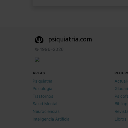
psiquiatria.com
© 1996–2026
ÁREAS
RECUR
Psiquiatría
Actual
Psicología
Glosar
Trastornos
Psicof
Salud Mental
Bibliop
Neurociencias
Revist
Inteligencia Artificial
Libros