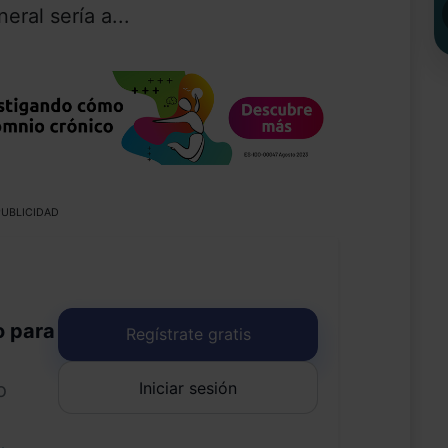
eral sería a...
UBLICIDAD
o para
Regístrate gratis
Iniciar sesión
o