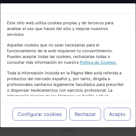
Bienvenid@ a psiquiatria.com
Este sitio web utiliza cookies propias y de terceros para
analizar el uso que haces del sitio y mejorar nuestros
Escribe tu Email
servicios.
Aquellas cookies que no sean necesarias para el
funcionamiento de la web requieren tu consentimiento.
Accede o regístrate con tu email.
Puedes aceptar todas las cookies, rechazarlas todas o
consultar más información en nuestra
Política de Cookies.
Toda la información incluida en la Página Web está referida a
productos del mercado español y, por tanto, dirigida a
Cancelar
profesionales sanitarios legalmente facultados para prescribir
o dispensar medicamentos con ejercicio profesional. La
información técnica de los fármacos se facilita a título
meramente informativo, siendo responsabilidad de los
profesionales facultados prescribir medicamentos y decidir, en
cada caso concreto, el tratamiento más adecuado a las
Configurar cookies
Rechazar
Acepto
necesidades del paciente.
PUBLICIDAD