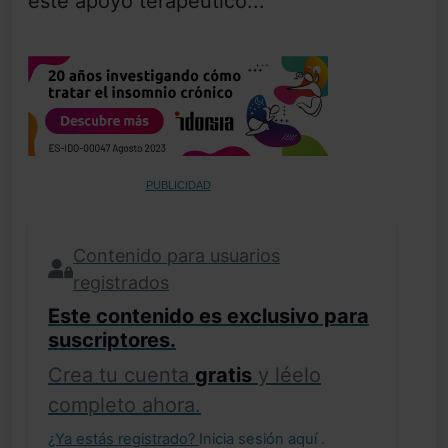
este apoyo terapéutico...
PUBLICIDAD
Contenido para usuarios
registrados
Este contenido es exclusivo para
suscriptores.
Crea tu cuenta
gratis
y léelo
completo ahora.
¿Ya estás registrado?
Inicia sesión aquí
.