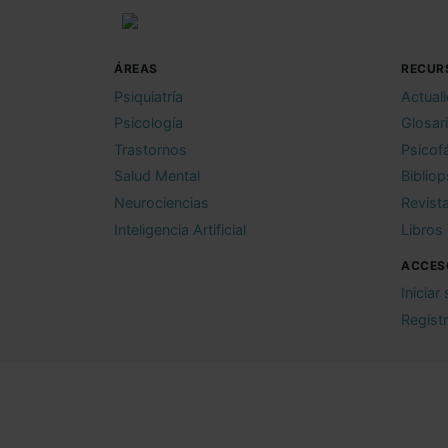
ÁREAS
RECUR
Psiquiatría
Actual
Psicología
Glosar
Trastornos
Psicof
Salud Mental
Bibliop
Neurociencias
Revist
Inteligencia Artificial
Libros
ACCES
Iniciar
Regist