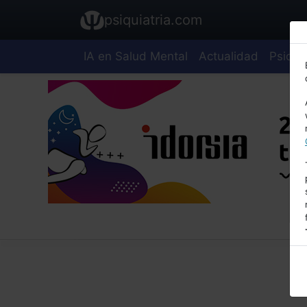
psiquiatria.com
IA en Salud Mental
Actualidad
Psiquia
E
A