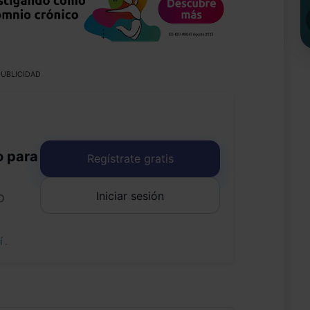
UBLICIDAD
o para
Regístrate gratis
Iniciar sesión
o
uí
.