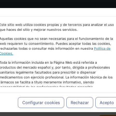
Bienvenid@ a psiquiatria.com
tría
Psicología
Neurociencia
Bienestar
Congreso
Este sitio web utiliza cookies propias y de terceros para analizar el uso
que haces del sitio y mejorar nuestros servicios.
scribe tu Email
Aquellas cookies que no sean necesarias para el funcionamiento de la
web requieren tu consentimiento. Puedes aceptar todas las cookies,
rechazarlas todas o consultar más información en nuestra
Política de
ccede o regístrate con tu email.
Cookies.
Toda la información incluida en la Página Web está referida a
productos del mercado español y, por tanto, dirigida a profesionales
sanitarios legalmente facultados para prescribir o dispensar
Cancelar
medicamentos con ejercicio profesional. La información técnica de los
PUBLICIDAD
fármacos se facilita a título meramente informativo, siendo
responsabilidad de los profesionales facultados prescribir
medicamentos y decidir, en cada caso concreto, el tratamiento más
adecuado a las necesidades del paciente.
Configurar cookies
Rechazar
Acepto