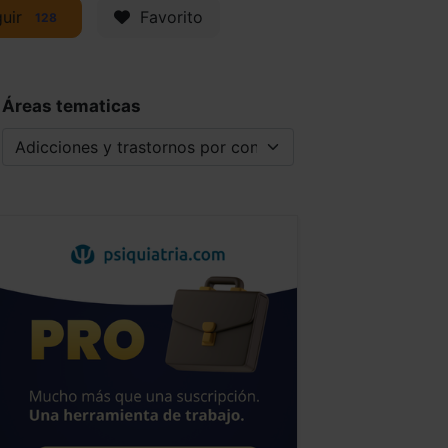
uir
Favorito
128
Áreas tematicas