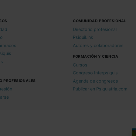
SOS
COMUNIDAD PROFESIONAL
idad
Directorio profesional
io
PsiquiLink
ármacos
Autores y colaboradores
siquis
FORMACIÓN Y CIENCIA
as
Cursos
Congreso Interpsiquis
O PROFESIONALES
Agenda de congresos
 sesión
Publicar en Psiquiatria.com
rarse