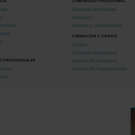
SOS
COMUNIDAD PROFESIONAL
idad
Directorio profesional
io
PsiquiLink
ármacos
Autores y colaboradores
siquis
FORMACIÓN Y CIENCIA
as
Cursos
Congreso Interpsiquis
O PROFESIONALES
Agenda de congresos
 sesión
Publicar en Psiquiatria.com
rarse