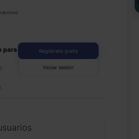
UBLICIDAD
o para
Regístrate gratis
Iniciar sesión
o
uí
.
usuarios