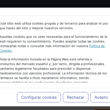
Bienvenid@ a psiquiatria.com
tría
Psicología
Neurociencia
Bienestar
Congreso
Este sitio web utiliza cookies propias y de terceros para analizar el uso
que haces del sitio y mejorar nuestros servicios.
scribe tu Email
Aquellas cookies que no sean necesarias para el funcionamiento de la
web requieren tu consentimiento. Puedes aceptar todas las cookies,
rechazarlas todas o consultar más información en nuestra
Política de
ccede o regístrate con tu email.
Cookies.
Toda la información incluida en la Página Web está referida a
productos del mercado español y, por tanto, dirigida a profesionales
sanitarios legalmente facultados para prescribir o dispensar
Cancelar
medicamentos con ejercicio profesional. La información técnica de los
PUBLICIDAD
fármacos se facilita a título meramente informativo, siendo
responsabilidad de los profesionales facultados prescribir
medicamentos y decidir, en cada caso concreto, el tratamiento más
adecuado a las necesidades del paciente.
Configurar cookies
Rechazar
Acepto