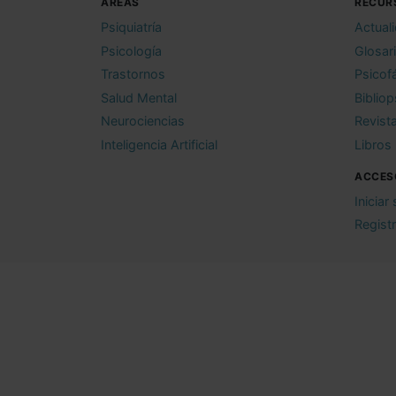
ÁREAS
RECUR
Psiquiatría
Actual
Psicología
Glosar
Trastornos
Psicof
Salud Mental
Bibliop
Neurociencias
Revist
Inteligencia Artificial
Libros
ACCES
Iniciar
Regist