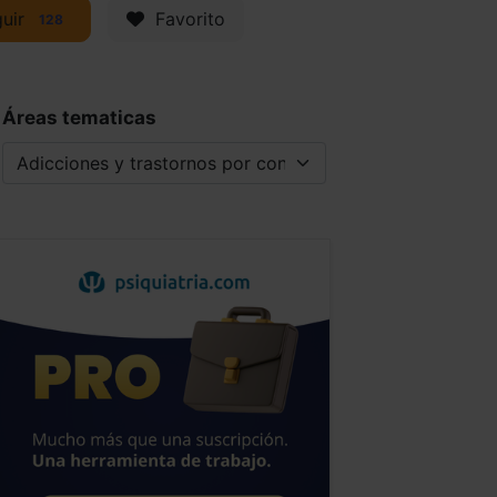
uir
Favorito
128
Áreas tematicas