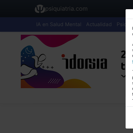
psiquiatria.com
IA en Salud Mental
Actualidad
Psiquia
E
A