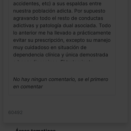
accidentes, etc) a sus espaldas entre
nuestra población adicta. Por supuesto
agravando todo el resto de conductas
adictivas y patología dual asociada. Todo
lo anterior me ha llevado a prácticamente
evitar su prescripción, excepto su manejo
muy cuidadoso en situación de
dependencia clínica y única demostrada
a benzodiacepinas. El tratamiento
sintomático con BZD ambulatorio en
adicciones, en mi opinión tiene todas las
No hay ningun comentario, se el primero
desventajas aportando muy pocos
en comentar
beneficios. Pero entrando en el fondo del
mecanismo de acción de los
tranquilizantes en general en nuestros
60492
pacientes de perfil hiperactivo/inquietos
(lo mas frecuente desde mi punto de
vista) y que se confunde con ansiosos
Áreas tematicas