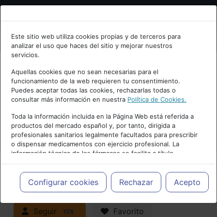
Bienvenid@ a psiquiatria.com
Este sitio web utiliza cookies propias y de terceros para
analizar el uso que haces del sitio y mejorar nuestros
Escribe tu Email
servicios.
Aquellas cookies que no sean necesarias para el
funcionamiento de la web requieren tu consentimiento.
Accede o regístrate con tu email.
Puedes aceptar todas las cookies, rechazarlas todas o
consultar más información en nuestra
Política de Cookies.
PUBLICIDAD
Toda la información incluida en la Página Web está referida a
productos del mercado español y, por tanto, dirigida a
Cancelar
profesionales sanitarios legalmente facultados para prescribir
o dispensar medicamentos con ejercicio profesional. La
información técnica de los fármacos se facilita a título
meramente informativo, siendo responsabilidad de los
profesionales facultados prescribir medicamentos y decidir, en
Actualidad y Artículos
|
Adicciones y
cada caso concreto, el tratamiento más adecuado a las
Configurar cookies
Rechazar
Acepto
necesidades del paciente.
trastornos por consumo
Seguir
Favorito
128