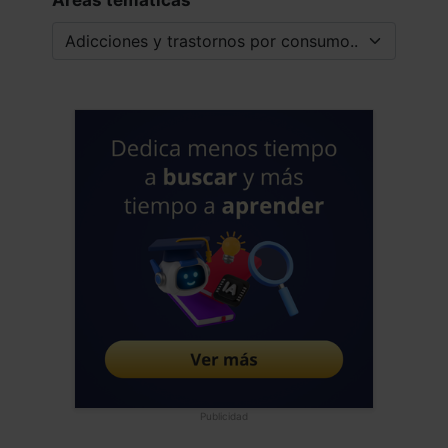
reactivos o adaptativos en los que si
estaría bien indicado las BZD, es con
frecuencia paradójico (estimula
respuestas no habituales y de riesgo
como el alcohol) y al menor despiste del
prescritor se te hace dependiente
problema menor que su consumo
perjudicial abusivo. En mi opinión no
existe la culpa o dolo en su prescripción
pero si habría que extramar la precaución
en la población de riesgo y de la que
hemos hablado.
Jose Luis Frias Pulido
Médico - España
Fecha: 19/12/2019
Publicidad