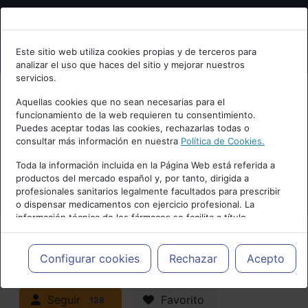
Bienvenid@ a psiquiatria.com
Este sitio web utiliza cookies propias y de terceros para
analizar el uso que haces del sitio y mejorar nuestros
Escribe tu Email
servicios.
Aquellas cookies que no sean necesarias para el
funcionamiento de la web requieren tu consentimiento.
Accede o regístrate con tu email.
Puedes aceptar todas las cookies, rechazarlas todas o
consultar más información en nuestra
Política de Cookies.
PUBLICIDAD
Toda la información incluida en la Página Web está referida a
productos del mercado español y, por tanto, dirigida a
Cancelar
profesionales sanitarios legalmente facultados para prescribir
o dispensar medicamentos con ejercicio profesional. La
información técnica de los fármacos se facilita a título
meramente informativo, siendo responsabilidad de los
profesionales facultados prescribir medicamentos y decidir, en
Actualidad y Artículos
|
Adicciones y
cada caso concreto, el tratamiento más adecuado a las
Configurar cookies
Rechazar
Acepto
necesidades del paciente.
trastornos por consumo
Seguir
Favorito
128