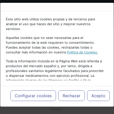
Bienvenid@ a psiquiatria.com
Este sitio web utiliza cookies propias y de terceros para
analizar el uso que haces del sitio y mejorar nuestros
Escribe tu Email
servicios.
Aquellas cookies que no sean necesarias para el
funcionamiento de la web requieren tu consentimiento.
Accede o regístrate con tu email.
Puedes aceptar todas las cookies, rechazarlas todas o
consultar más información en nuestra
Política de Cookies.
Toda la información incluida en la Página Web está referida a
productos del mercado español y, por tanto, dirigida a
Cancelar
profesionales sanitarios legalmente facultados para prescribir
o dispensar medicamentos con ejercicio profesional. La
información técnica de los fármacos se facilita a título
meramente informativo, siendo responsabilidad de los
profesionales facultados prescribir medicamentos y decidir, en
cada caso concreto, el tratamiento más adecuado a las
Configurar cookies
Rechazar
Acepto
necesidades del paciente.
PUBLICIDAD