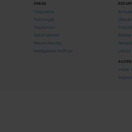
ÁREAS
RECUR
Psiquiatría
Actual
Psicología
Glosar
Trastornos
Psicof
Salud Mental
Bibliop
Neurociencias
Revist
Inteligencia Artificial
Libros
ACCES
Iniciar
Regist