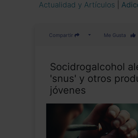
Actualidad y Artículos
|
Adic
Compartir
Me Gusta
Socidrogalcohol ale
'snus' y otros pro
jóvenes