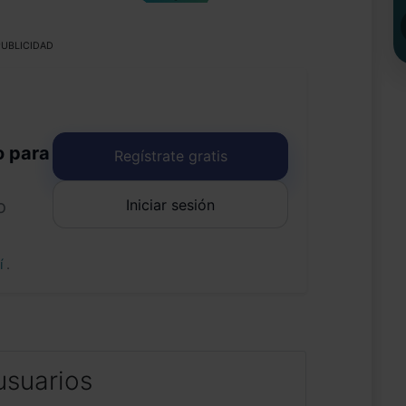
UBLICIDAD
o para
Regístrate gratis
Iniciar sesión
o
uí
.
usuarios