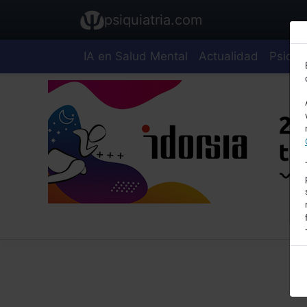
psiquiatria.com
IA en Salud Mental
Actualidad
Psiquia
E
A