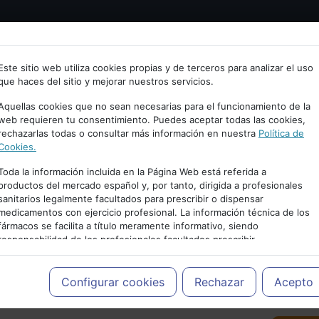
Bienvenid@ a psiquiatria.com
tría
Psicología
Neurociencia
Bienestar
Congreso
Este sitio web utiliza cookies propias y de terceros para analizar el uso
que haces del sitio y mejorar nuestros servicios.
scribe tu Email
Aquellas cookies que no sean necesarias para el funcionamiento de la
web requieren tu consentimiento. Puedes aceptar todas las cookies,
rechazarlas todas o consultar más información en nuestra
Política de
ccede o regístrate con tu email.
Cookies.
Toda la información incluida en la Página Web está referida a
productos del mercado español y, por tanto, dirigida a profesionales
sanitarios legalmente facultados para prescribir o dispensar
Cancelar
medicamentos con ejercicio profesional. La información técnica de los
PUBLICIDAD
fármacos se facilita a título meramente informativo, siendo
responsabilidad de los profesionales facultados prescribir
medicamentos y decidir, en cada caso concreto, el tratamiento más
adecuado a las necesidades del paciente.
Configurar cookies
Rechazar
Acepto