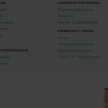
SOS
COMUNIDAD PROFESIONAL
idad
Directorio profesional
io
PsiquiLink
ármacos
Autores y colaboradores
siquis
FORMACIÓN Y CIENCIA
as
Cursos
Congreso Interpsiquis
O PROFESIONALES
Agenda de congresos
 sesión
Publicar en Psiquiatria.com
rarse