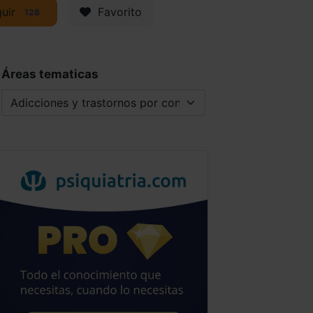
uir
Favorito
128
Áreas tematicas