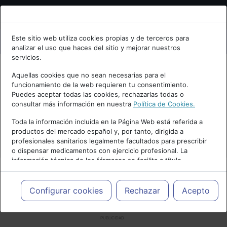
Bienvenid@ a psiquiatria.com
Este sitio web utiliza cookies propias y de terceros para
analizar el uso que haces del sitio y mejorar nuestros
Escribe tu Email
servicios.
Aquellas cookies que no sean necesarias para el
funcionamiento de la web requieren tu consentimiento.
Accede o regístrate con tu email.
Puedes aceptar todas las cookies, rechazarlas todas o
consultar más información en nuestra
Política de Cookies.
Toda la información incluida en la Página Web está referida a
productos del mercado español y, por tanto, dirigida a
Cancelar
profesionales sanitarios legalmente facultados para prescribir
o dispensar medicamentos con ejercicio profesional. La
información técnica de los fármacos se facilita a título
meramente informativo, siendo responsabilidad de los
profesionales facultados prescribir medicamentos y decidir, en
cada caso concreto, el tratamiento más adecuado a las
Configurar cookies
Rechazar
Acepto
necesidades del paciente.
PUBLICIDAD