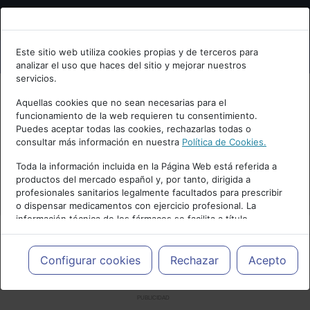
Bienvenid@ a psiquiatria.com
Este sitio web utiliza cookies propias y de terceros para
analizar el uso que haces del sitio y mejorar nuestros
Escribe tu Email
servicios.
Aquellas cookies que no sean necesarias para el
funcionamiento de la web requieren tu consentimiento.
Accede o regístrate con tu email.
Puedes aceptar todas las cookies, rechazarlas todas o
consultar más información en nuestra
Política de Cookies.
Toda la información incluida en la Página Web está referida a
productos del mercado español y, por tanto, dirigida a
Cancelar
profesionales sanitarios legalmente facultados para prescribir
o dispensar medicamentos con ejercicio profesional. La
información técnica de los fármacos se facilita a título
meramente informativo, siendo responsabilidad de los
profesionales facultados prescribir medicamentos y decidir, en
cada caso concreto, el tratamiento más adecuado a las
Configurar cookies
Rechazar
Acepto
necesidades del paciente.
PUBLICIDAD