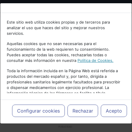
Bienvenid@ a psiquiatria.com
Este sitio web utiliza cookies propias y de terceros para
analizar el uso que haces del sitio y mejorar nuestros
Escribe tu Email
servicios.
Aquellas cookies que no sean necesarias para el
funcionamiento de la web requieren tu consentimiento.
Accede o regístrate con tu email.
Puedes aceptar todas las cookies, rechazarlas todas o
consultar más información en nuestra
Política de Cookies.
Toda la información incluida en la Página Web está referida a
productos del mercado español y, por tanto, dirigida a
Cancelar
profesionales sanitarios legalmente facultados para prescribir
o dispensar medicamentos con ejercicio profesional. La
información técnica de los fármacos se facilita a título
meramente informativo, siendo responsabilidad de los
profesionales facultados prescribir medicamentos y decidir, en
cada caso concreto, el tratamiento más adecuado a las
Configurar cookies
Rechazar
Acepto
necesidades del paciente.
PUBLICIDAD