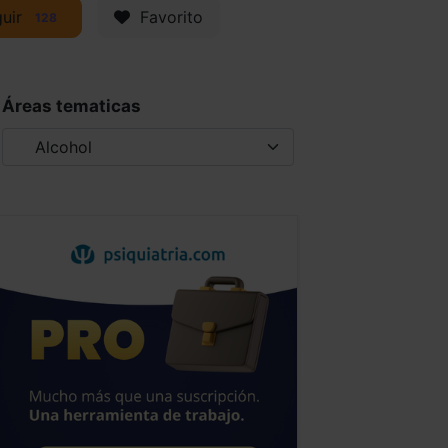
uir
Favorito
128
Áreas tematicas