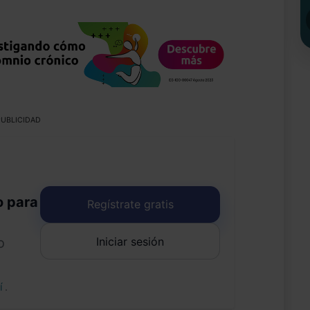
UBLICIDAD
o para
Regístrate gratis
Iniciar sesión
o
uí
.