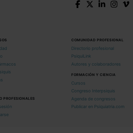
SOS
COMUNIDAD PROFESIONAL
idad
Directorio profesional
io
PsiquiLink
ármacos
Autores y colaboradores
siquis
FORMACIÓN Y CIENCIA
as
Cursos
Congreso Interpsiquis
O PROFESIONALES
Agenda de congresos
 sesión
Publicar en Psiquiatria.com
rarse