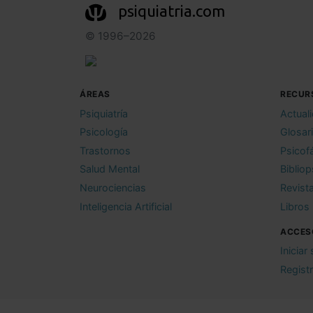
psiquiatria.com
© 1996–2026
ÁREAS
RECUR
Psiquiatría
Actual
Psicología
Glosar
Trastornos
Psicof
Salud Mental
Bibliop
Neurociencias
Revist
Inteligencia Artificial
Libros
ACCES
Iniciar
Regist