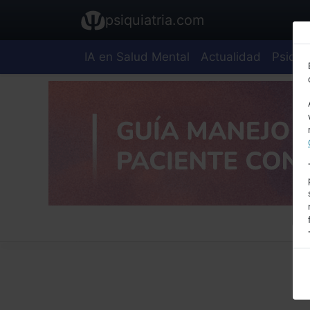
psiquiatria.com
IA en Salud Mental
Actualidad
Psiquia
E
A