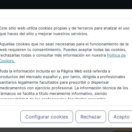
Bienvenid@ a psiquiatria.com
tría
Psicología
Neurociencia
Bienestar
Congreso
Este sitio web utiliza cookies propias y de terceros para analizar el uso
que haces del sitio y mejorar nuestros servicios.
scribe tu Email
Aquellas cookies que no sean necesarias para el funcionamiento de la
web requieren tu consentimiento. Puedes aceptar todas las cookies,
rechazarlas todas o consultar más información en nuestra
Política de
ccede o regístrate con tu email.
Cookies.
Toda la información incluida en la Página Web está referida a
productos del mercado español y, por tanto, dirigida a profesionales
sanitarios legalmente facultados para prescribir o dispensar
Cancelar
medicamentos con ejercicio profesional. La información técnica de los
PUBLICIDAD
fármacos se facilita a título meramente informativo, siendo
responsabilidad de los profesionales facultados prescribir
medicamentos y decidir, en cada caso concreto, el tratamiento más
adecuado a las necesidades del paciente.
Configurar cookies
Rechazar
Acepto