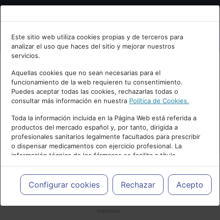
Bienvenid@ a psiquiatria.com
Este sitio web utiliza cookies propias y de terceros para
analizar el uso que haces del sitio y mejorar nuestros
Escribe tu Email
servicios.
Aquellas cookies que no sean necesarias para el
funcionamiento de la web requieren tu consentimiento.
Accede o regístrate con tu email.
Puedes aceptar todas las cookies, rechazarlas todas o
consultar más información en nuestra
Política de Cookies.
Toda la información incluida en la Página Web está referida a
productos del mercado español y, por tanto, dirigida a
Cancelar
profesionales sanitarios legalmente facultados para prescribir
o dispensar medicamentos con ejercicio profesional. La
información técnica de los fármacos se facilita a título
meramente informativo, siendo responsabilidad de los
profesionales facultados prescribir medicamentos y decidir, en
cada caso concreto, el tratamiento más adecuado a las
Configurar cookies
Rechazar
Acepto
necesidades del paciente.
PUBLICIDAD