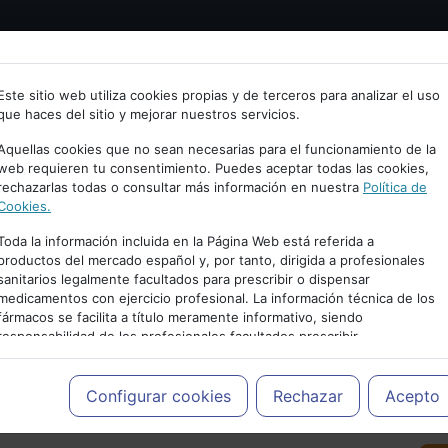
Bienvenid@ a psiquiatria.com
tría
Psicología
Neurociencia
Bienestar
Congreso
Este sitio web utiliza cookies propias y de terceros para analizar el uso
que haces del sitio y mejorar nuestros servicios.
scribe tu Email
Aquellas cookies que no sean necesarias para el funcionamiento de la
web requieren tu consentimiento. Puedes aceptar todas las cookies,
rechazarlas todas o consultar más información en nuestra
Política de
ccede o regístrate con tu email.
Cookies.
Toda la información incluida en la Página Web está referida a
productos del mercado español y, por tanto, dirigida a profesionales
sanitarios legalmente facultados para prescribir o dispensar
Cancelar
medicamentos con ejercicio profesional. La información técnica de los
PUBLICIDAD
fármacos se facilita a título meramente informativo, siendo
responsabilidad de los profesionales facultados prescribir
medicamentos y decidir, en cada caso concreto, el tratamiento más
adecuado a las necesidades del paciente.
Configurar cookies
Rechazar
Acepto