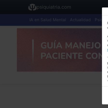
psiquiatria.com
IA en Salud Mental
Actualidad
Psiquia
E
A