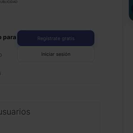
UBLICIDAD
o para
Regístrate gratis
Iniciar sesión
o
uí
.
usuarios