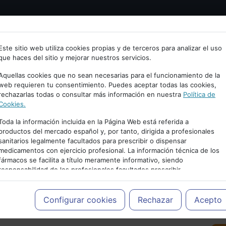
Bienvenid@ a psiquiatria.com
tría
Psicología
Neurociencia
Bienestar
Congreso
Este sitio web utiliza cookies propias y de terceros para analizar el uso
que haces del sitio y mejorar nuestros servicios.
scribe tu Email
Aquellas cookies que no sean necesarias para el funcionamiento de la
web requieren tu consentimiento. Puedes aceptar todas las cookies,
rechazarlas todas o consultar más información en nuestra
Política de
ccede o regístrate con tu email.
Cookies.
Toda la información incluida en la Página Web está referida a
productos del mercado español y, por tanto, dirigida a profesionales
sanitarios legalmente facultados para prescribir o dispensar
Cancelar
medicamentos con ejercicio profesional. La información técnica de los
PUBLICIDAD
fármacos se facilita a título meramente informativo, siendo
responsabilidad de los profesionales facultados prescribir
medicamentos y decidir, en cada caso concreto, el tratamiento más
adecuado a las necesidades del paciente.
Configurar cookies
Rechazar
Acepto