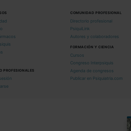
SOS
COMUNIDAD PROFESIONAL
idad
Directorio profesional
io
PsiquiLink
ármacos
Autores y colaboradores
siquis
FORMACIÓN Y CIENCIA
as
Cursos
Congreso Interpsiquis
O PROFESIONALES
Agenda de congresos
 sesión
Publicar en Psiquiatria.com
rarse