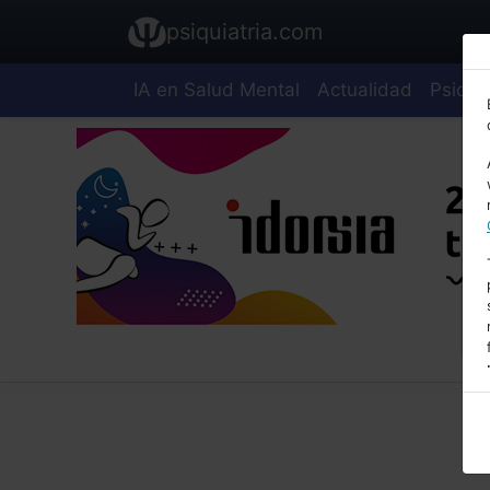
psiquiatria.com
IA en Salud Mental
Actualidad
Psiquia
E
A