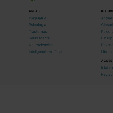
ÁREAS
RECUR
Psiquiatría
Actual
Psicología
Glosar
Trastornos
Psicof
Salud Mental
Bibliop
Neurociencias
Revist
Inteligencia Artificial
Libros
ACCES
Iniciar
Regist