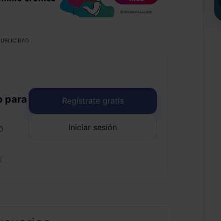
UBLICIDAD
o para
Regístrate gratis
Iniciar sesión
o
uí
.