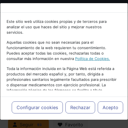
Bienvenid@ a psiquiatria.com
Este sitio web utiliza cookies propias y de terceros para
analizar el uso que haces del sitio y mejorar nuestros
Escribe tu Email
servicios.
Aquellas cookies que no sean necesarias para el
funcionamiento de la web requieren tu consentimiento.
Accede o regístrate con tu email.
Puedes aceptar todas las cookies, rechazarlas todas o
consultar más información en nuestra
Política de Cookies.
PUBLICIDAD
Toda la información incluida en la Página Web está referida a
productos del mercado español y, por tanto, dirigida a
Cancelar
profesionales sanitarios legalmente facultados para prescribir
o dispensar medicamentos con ejercicio profesional. La
información técnica de los fármacos se facilita a título
meramente informativo, siendo responsabilidad de los
profesionales facultados prescribir medicamentos y decidir, en
Actualidad y Artículos
|
Trastornos
cada caso concreto, el tratamiento más adecuado a las
Configurar cookies
Rechazar
Acepto
necesidades del paciente.
neurocognitivos (demencias)
Seguir
Favorito
93