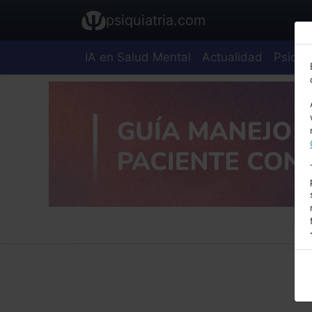
psiquiatria.com
IA en Salud Mental
Actualidad
Psiquia
E
A