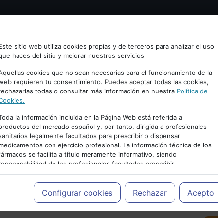
Bienvenid@ a psiquiatria.com
tría
Psicología
Neurociencia
Bienestar
Congreso
Este sitio web utiliza cookies propias y de terceros para analizar el uso
que haces del sitio y mejorar nuestros servicios.
scribe tu Email
Aquellas cookies que no sean necesarias para el funcionamiento de la
web requieren tu consentimiento. Puedes aceptar todas las cookies,
rechazarlas todas o consultar más información en nuestra
Política de
ccede o regístrate con tu email.
Cookies.
Toda la información incluida en la Página Web está referida a
productos del mercado español y, por tanto, dirigida a profesionales
sanitarios legalmente facultados para prescribir o dispensar
Cancelar
medicamentos con ejercicio profesional. La información técnica de los
PUBLICIDAD
fármacos se facilita a título meramente informativo, siendo
responsabilidad de los profesionales facultados prescribir
medicamentos y decidir, en cada caso concreto, el tratamiento más
adecuado a las necesidades del paciente.
Configurar cookies
Rechazar
Acepto