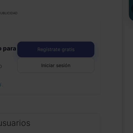
UBLICIDAD
o para
Regístrate gratis
Iniciar sesión
o
uí
.
usuarios