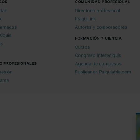
SOS
COMUNIDAD PROFESIONAL
idad
Directorio profesional
io
PsiquiLink
ármacos
Autores y colaboradores
siquis
FORMACIÓN Y CIENCIA
as
Cursos
Congreso Interpsiquis
O PROFESIONALES
Agenda de congresos
 sesión
Publicar en Psiquiatria.com
rarse