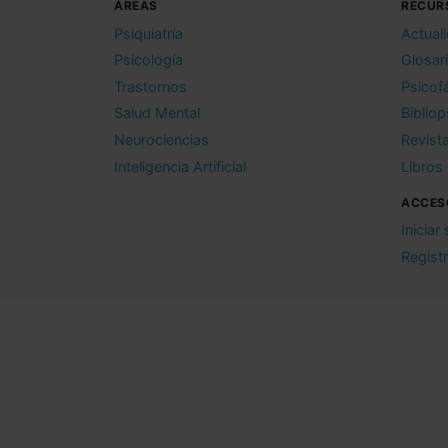
ÁREAS
RECUR
Psiquiatría
Actual
Psicología
Glosar
Trastornos
Psicof
Salud Mental
Bibliop
Neurociencias
Revist
Inteligencia Artificial
Libros
ACCES
Iniciar
Regist