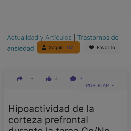
Actualidad y Artículos
|
Trastornos de
Seguir
ansiedad
Favorito
157
3
2
PUBLICAR
Hipoactividad de la
corteza prefrontal
durante la tarea Go/No-