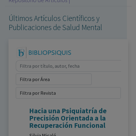
con ejercicio profesional. La información técnica de los
fármacos se facilita a título meramente informativo,
Últimos Artículos Científicos y
siendo responsabilidad de los profesionales
facultados prescribir medicamentos y decidir, en cada
Publicaciones de Salud Mental
caso concreto, el tratamiento más adecuado a las
necesidades del paciente.
Hacia una Psiquiatría de
Precisión Orientada a la
Recuperación Funcional
Silvia Micaló