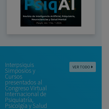
Interpsiquis
VER TODO
Simposios y
Cursos
presentados al
Congreso Virtual
Internacional de
Psiquiatría,
Psicolgía y Salud