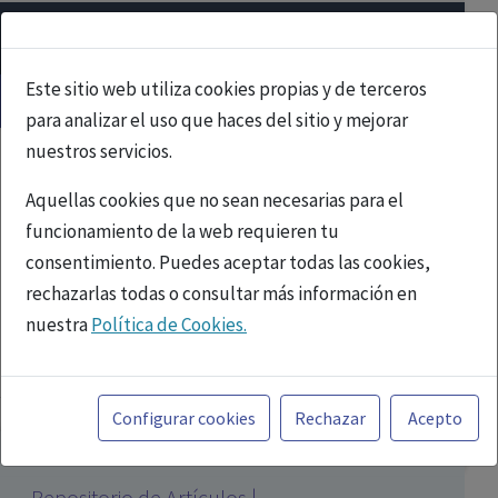
Este sitio web utiliza cookies propias y de terceros
para analizar el uso que haces del sitio y mejorar
nuestros servicios.
Aquellas cookies que no sean necesarias para el
funcionamiento de la web requieren tu
consentimiento. Puedes aceptar todas las cookies,
rechazarlas todas o consultar más información en
nuestra
Política de Cookies.
PUBLICIDAD
Toda la información incluida en la Página Web está
referida a productos del mercado español y, por
Configurar cookies
Rechazar
Acepto
tanto, dirigida a profesionales sanitarios legalmente
facultados para prescribir o dispensar medicamentos
Repositorio de Artículos |