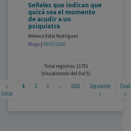
Señales que indican que
quizá sea el momento
de acudir a un
psiquiatra
Rebeca Vidal Rodríguez
Blogs
|
09/07/2026
Total registros: 11751
(Visualizando del 0 al 5)
«
1
2
3
...
2351
Siguiente
Final
N
Inicio
»
»