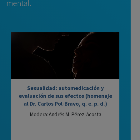
mental.
Sexualidad: automedicación y
evaluación de sus efectos (homenaje
al Dr. Carlos Pol-Bravo, q. e. p. d.)
Modera: Andrés M. Pérez-Acosta