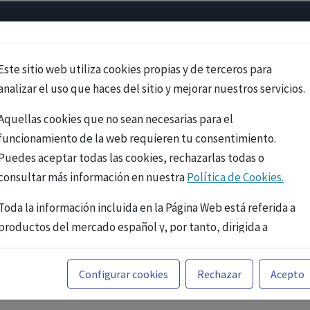
Psicología
Neurociencia
Bienestar
Congreso
Cursos
Este sitio web utiliza cookies propias y de terceros para
analizar el uso que haces del sitio y mejorar nuestros servicios.
Aquellas cookies que no sean necesarias para el
funcionamiento de la web requieren tu consentimiento.
Puedes aceptar todas las cookies, rechazarlas todas o
consultar más información en nuestra
Política de Cookies.
Toda la información incluida en la Página Web está referida a
productos del mercado español y, por tanto, dirigida a
profesionales sanitarios legalmente facultados para
prescribir o dispensar medicamentos con ejercicio
PUBLICIDAD
Configurar cookies
Rechazar
Acepto
profesional. La información técnica de los fármacos se facilita
a título meramente informativo, siendo responsabilidad de