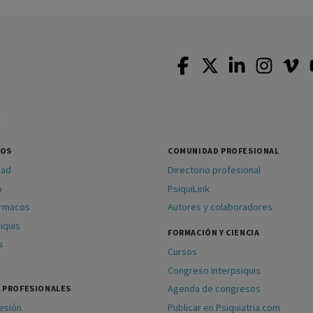
SOS
COMUNIDAD PROFESIONAL
dad
Directorio profesional
o
PsiquiLink
ármacos
Autores y colaboradores
iquis
FORMACIÓN Y CIENCIA
s
Cursos
Congreso Interpsiquis
Agenda de congresos
 PROFESIONALES
sesión
Publicar en Psiquiatria.com