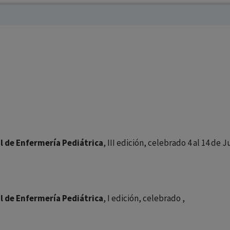
los profesionales facultados prescribir medicamentos y
decidir, en cada caso concreto, el tratamiento más adecuado
a las necesidades del paciente.
l de Enfermería Pediátrica
, III edición, celebrado 4 al 14 de 
l de Enfermería Pediátrica
, I edición, celebrado ,