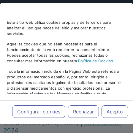
Este sitio web utiliza cookies propias y de terceros para
analizar el uso que haces del sitio y mejorar nuestros
servicios.
Aquellas cookies que no sean necesarias para el
funcionamiento de la web requieren tu consentimiento.
Puedes aceptar todas las cookies, rechazarlas todas o
consultar más información en nuestra
Política de Cookies.
PUBLICIDAD
Toda la información incluida en la Página Web está referida a
productos del mercado español y, por tanto, dirigida a
profesionales sanitarios legalmente facultados para prescribir
o dispensar medicamentos con ejercicio profesional. La
información técnica de los fármacos se facilita a título
meramente informativo, siendo responsabilidad de los
profesionales facultados prescribir medicamentos y decidir, en
Repositorio de Artículos
|
Congreso Virtual
cada caso concreto, el tratamiento más adecuado a las
Configurar cookies
Rechazar
Acepto
Internacional de Psiquiatría, Psicología y
necesidades del paciente.
Salud Mental (Interpsiquis)
|
XXV Edición |
2024