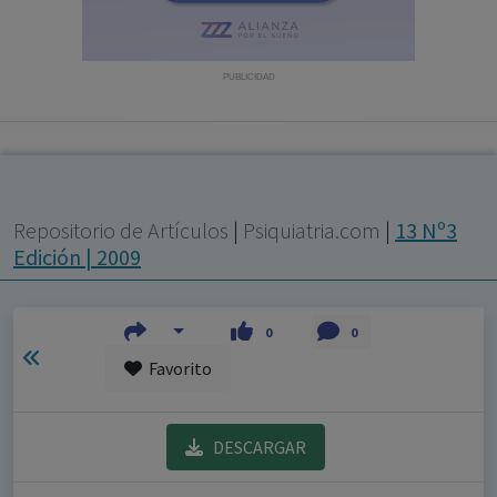
con ejercicio profesional. La información técnica de los
fármacos se facilita a título meramente informativo,
siendo responsabilidad de los profesionales
PUBLICIDAD
facultados prescribir medicamentos y decidir, en cada
caso concreto, el tratamiento más adecuado a las
necesidades del paciente.
Repositorio de Artículos
|
Psiquiatria.com
|
13 Nº3
Edición | 2009
0
0
Favorito
DESCARGAR