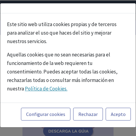
Este sitio web utiliza cookies propias y de terceros
para analizar el uso que haces del sitio y mejorar
nuestros servicios.
Aquellas cookies que no sean necesarias para el
funcionamiento de la web requieren tu
consentimiento. Puedes aceptar todas las cookies,
rechazarlas todas o consultar más información en
nuestra
Política de Cookies.
Toda la información incluida en la Página Web está
referida a productos del mercado español y, por
Configurar cookies
Rechazar
Acepto
tanto, dirigida a profesionales sanitarios legalmente
facultados para prescribir o dispensar medicamentos