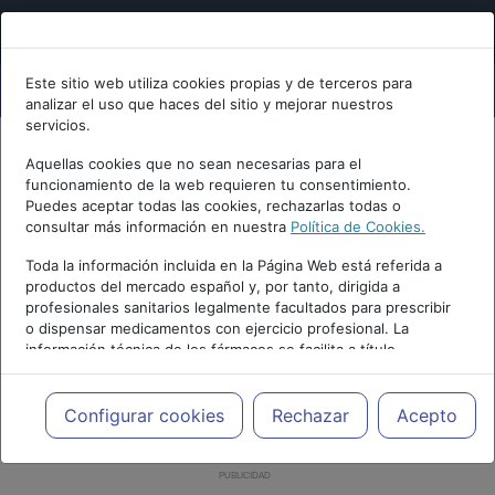
Este sitio web utiliza cookies propias y de terceros para
analizar el uso que haces del sitio y mejorar nuestros
servicios.
Aquellas cookies que no sean necesarias para el
funcionamiento de la web requieren tu consentimiento.
Puedes aceptar todas las cookies, rechazarlas todas o
consultar más información en nuestra
Política de Cookies.
Toda la información incluida en la Página Web está referida a
productos del mercado español y, por tanto, dirigida a
profesionales sanitarios legalmente facultados para prescribir
o dispensar medicamentos con ejercicio profesional. La
información técnica de los fármacos se facilita a título
meramente informativo, siendo responsabilidad de los
profesionales facultados prescribir medicamentos y decidir, en
cada caso concreto, el tratamiento más adecuado a las
Configurar cookies
Rechazar
Acepto
necesidades del paciente.
PUBLICIDAD