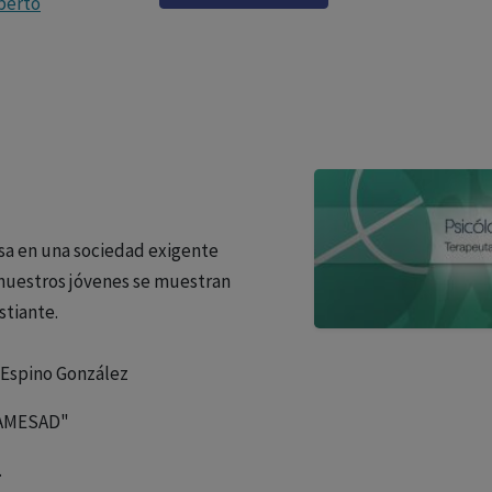
lberto
sa en una sociedad exigente
 nuestros jóvenes se muestran
stiante.
o Espino González
"AMESAD"
.