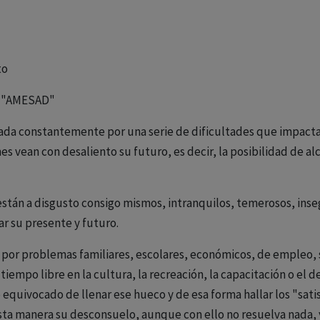
to
n "AMESAD"
ada constantemente por una serie de dificultades que impactan
s vean con desaliento su futuro, es decir, la posibilidad de alc
están a disgusto consigo mismos, intranquilos, temerosos, ins
ar su presente y futuro.
 por problemas familiares, escolares, económicos, de empleo,
iempo libre en la cultura, la recreación, la capacitación o el d
equivocado de llenar ese hueco y de esa forma hallar los "sat
sta manera su desconsuelo, aunque con ello no resuelva nada, y