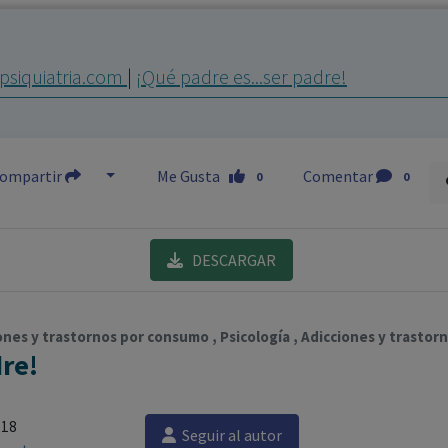
los profesionales facultados prescribir medicamentos y
decidir, en cada caso concreto, el tratamiento más adecuado
psiquiatria.com
|
¡Qué padre es...ser padre!
a las necesidades del paciente.
ompartir
Me Gusta
Comentar
0
0
DESCARGAR
iones y trastornos por consumo , Psicología , Adicciones y trasto
dre!
018
Seguir al autor