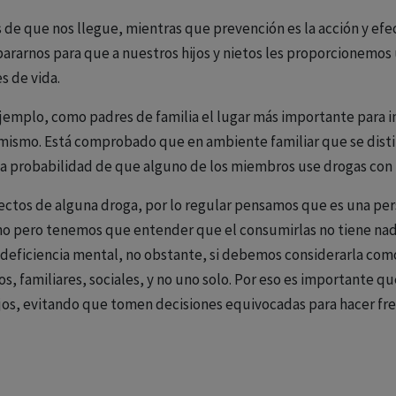
es de que nos llegue, mientras que prevención es la acción y ef
ararnos para que a nuestros hijos y nietos les proporcionemos
s de vida.
mplo, como padres de familia el lugar más importante para inic
no mismo. Está comprobado que en ambiente familiar que se dis
r la probabilidad de que alguno de los miembros use drogas con 
ectos de alguna droga, por lo regular pensamos que es una per
pero tenemos que entender que el consumirlas no tiene nada
a deficiencia mental, no obstante, si debemos considerarla c
cos, familiares, sociales, y no uno solo. Por eso es importante 
os, evitando que tomen decisiones equivocadas para hacer fre