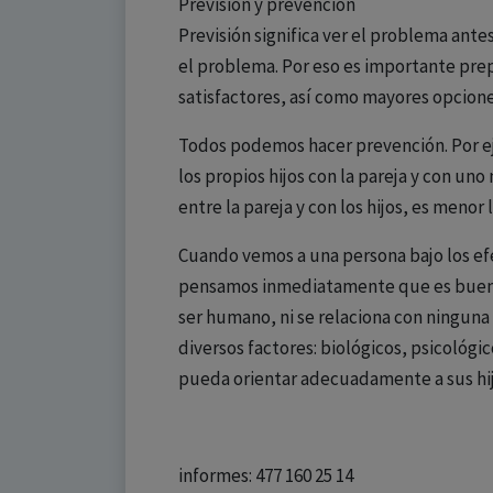
Previsión y prevención
Previsión significa ver el problema ant
el problema. Por eso es importante prep
satisfactores, así como mayores opcione
Todos podemos hacer prevención. Por eje
los propios hijos con la pareja y con u
entre la pareja y con los hijos, es meno
Cuando vemos a una persona bajo los ef
pensamos inmediatamente que es bueno 
ser humano, ni se relaciona con ningun
diversos factores: biológicos, psicológi
pueda orientar adecuadamente a sus hij
informes: 477 160 25 14