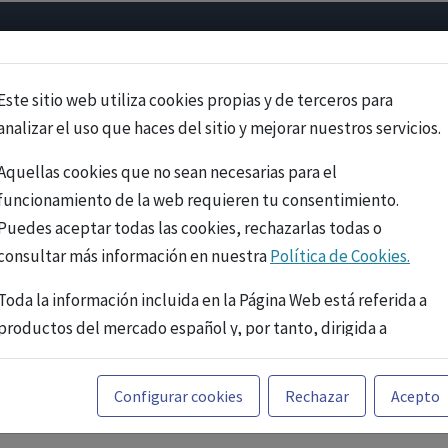
Psicología
Neurociencia
Bienestar
Congreso
Cursos
Este sitio web utiliza cookies propias y de terceros para
analizar el uso que haces del sitio y mejorar nuestros servicios.
Aquellas cookies que no sean necesarias para el
funcionamiento de la web requieren tu consentimiento.
Puedes aceptar todas las cookies, rechazarlas todas o
consultar más información en nuestra
Política de Cookies.
Toda la información incluida en la Página Web está referida a
productos del mercado español y, por tanto, dirigida a
profesionales sanitarios legalmente facultados para
prescribir o dispensar medicamentos con ejercicio
PUBLICIDAD
Configurar cookies
Rechazar
Acepto
profesional. La información técnica de los fármacos se facilita
a título meramente informativo, siendo responsabilidad de