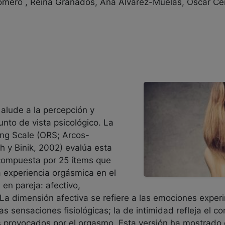
mero , Reina Granados, Ana Álvarez-Muelas, Óscar Cerv
 alude a la percepción y
nto de vista psicológico. La
ing Scale (ORS; Arcos-
 y Binik, 2002) evalúa esta
 compuesta por 25 ítems que
 experiencia orgásmica en el
 en pareja: afectivo,
 La dimensión afectiva se refiere a las emociones expe
as sensaciones fisiológicas; la de intimidad refleja el 
os provocados por el orgasmo. Esta versión ha mostrado