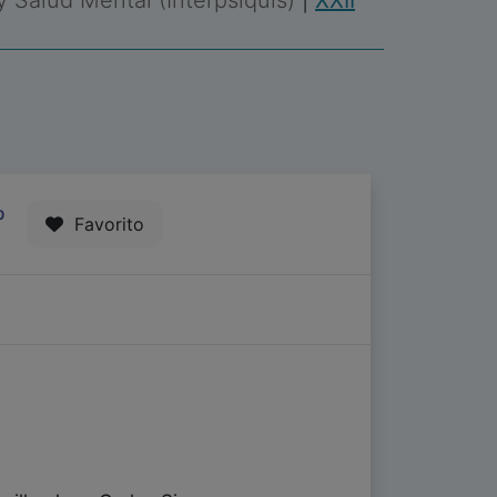
 y Salud Mental (Interpsiquis)
|
XXII
0
Favorito