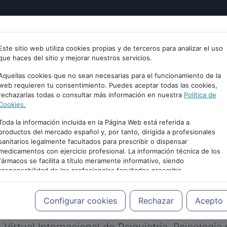
tría
Psicología
Neurociencia
Bienestar
Congreso
Este sitio web utiliza cookies propias y de terceros para analizar el uso
que haces del sitio y mejorar nuestros servicios.
Aquellas cookies que no sean necesarias para el funcionamiento de la
web requieren tu consentimiento. Puedes aceptar todas las cookies,
rechazarlas todas o consultar más información en nuestra
Política de
Cookies.
Toda la información incluida en la Página Web está referida a
productos del mercado español y, por tanto, dirigida a profesionales
sanitarios legalmente facultados para prescribir o dispensar
medicamentos con ejercicio profesional. La información técnica de los
PUBLICIDAD
fármacos se facilita a título meramente informativo, siendo
responsabilidad de los profesionales facultados prescribir
medicamentos y decidir, en cada caso concreto, el tratamiento más
adecuado a las necesidades del paciente.
Configurar cookies
Rechazar
Acepto