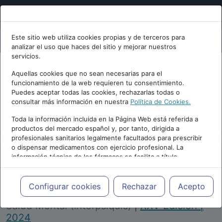
Este sitio web utiliza cookies propias y de terceros para
analizar el uso que haces del sitio y mejorar nuestros
servicios.
Aquellas cookies que no sean necesarias para el
funcionamiento de la web requieren tu consentimiento.
Puedes aceptar todas las cookies, rechazarlas todas o
consultar más información en nuestra
Política de Cookies.
PUBLICIDAD
Toda la información incluida en la Página Web está referida a
productos del mercado español y, por tanto, dirigida a
profesionales sanitarios legalmente facultados para prescribir
o dispensar medicamentos con ejercicio profesional. La
información técnica de los fármacos se facilita a título
meramente informativo, siendo responsabilidad de los
profesionales facultados prescribir medicamentos y decidir, en
Repositorio de Artículos
|
Congreso Virtual
cada caso concreto, el tratamiento más adecuado a las
Configurar cookies
Rechazar
Acepto
Internacional de Psiquiatría, Psicología y
necesidades del paciente.
Salud Mental (Interpsiquis)
|
XXV Edición |
2024