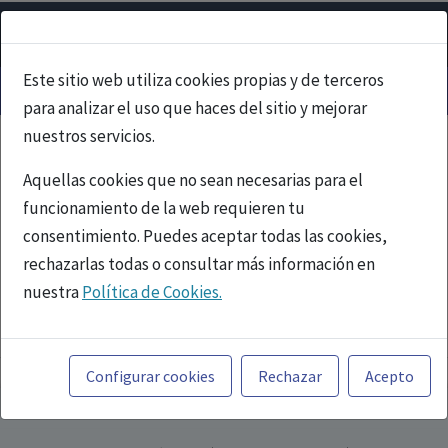
Este sitio web utiliza cookies propias y de terceros
para analizar el uso que haces del sitio y mejorar
nuestros servicios.
Aquellas cookies que no sean necesarias para el
funcionamiento de la web requieren tu
consentimiento. Puedes aceptar todas las cookies,
rechazarlas todas o consultar más información en
nuestra
Política de Cookies.
PUBLICIDAD
Toda la información incluida en la Página Web está
referida a productos del mercado español y, por
Configurar cookies
Rechazar
Acepto
tanto, dirigida a profesionales sanitarios legalmente
facultados para prescribir o dispensar medicamentos