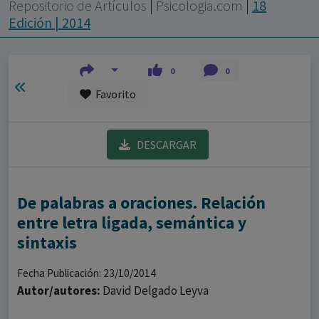
con ejercicio profesional. La información técnica de los
Repositorio de Artículos
|
Psicologia.com
|
18
fármacos se facilita a título meramente informativo,
Edición | 2014
siendo responsabilidad de los profesionales
facultados prescribir medicamentos y decidir, en cada
0
0
caso concreto, el tratamiento más adecuado a las
Favorito
necesidades del paciente.
DESCARGAR
De palabras a oraciones. Relación
entre letra ligada, semántica y
sintaxis
Fecha Publicación: 23/10/2014
Autor/autores:
David Delgado Leyva