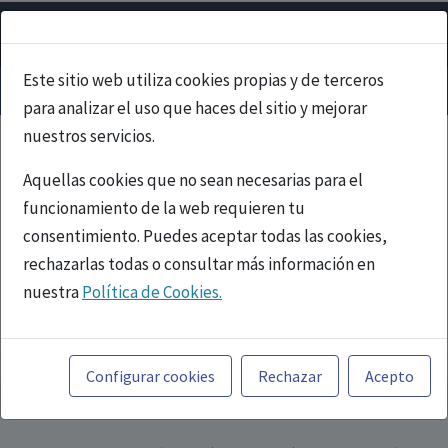
Este sitio web utiliza cookies propias y de terceros
para analizar el uso que haces del sitio y mejorar
nuestros servicios.
Aquellas cookies que no sean necesarias para el
funcionamiento de la web requieren tu
consentimiento. Puedes aceptar todas las cookies,
rechazarlas todas o consultar más información en
nuestra
Política de Cookies.
PUBLICIDAD
Toda la información incluida en la Página Web está
referida a productos del mercado español y, por
Configurar cookies
Rechazar
Acepto
tanto, dirigida a profesionales sanitarios legalmente
facultados para prescribir o dispensar medicamentos