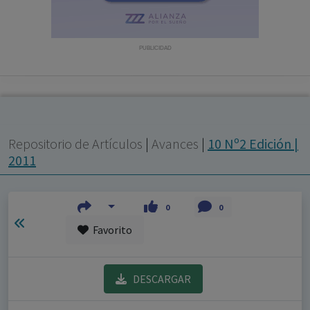
con ejercicio profesional. La información técnica de los
fármacos se facilita a título meramente informativo,
siendo responsabilidad de los profesionales
PUBLICIDAD
facultados prescribir medicamentos y decidir, en cada
caso concreto, el tratamiento más adecuado a las
necesidades del paciente.
Repositorio de Artículos
|
Avances
|
10 Nº2 Edición |
2011
0
0
Favorito
DESCARGAR