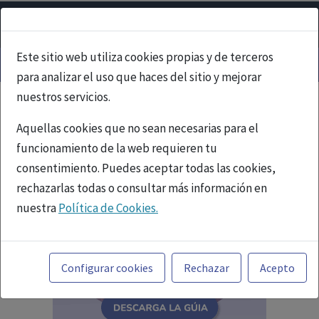
Este sitio web utiliza cookies propias y de terceros
para analizar el uso que haces del sitio y mejorar
nuestros servicios.
Aquellas cookies que no sean necesarias para el
funcionamiento de la web requieren tu
consentimiento. Puedes aceptar todas las cookies,
rechazarlas todas o consultar más información en
nuestra
Política de Cookies.
Toda la información incluida en la Página Web está
referida a productos del mercado español y, por
Configurar cookies
Rechazar
Acepto
tanto, dirigida a profesionales sanitarios legalmente
facultados para prescribir o dispensar medicamentos