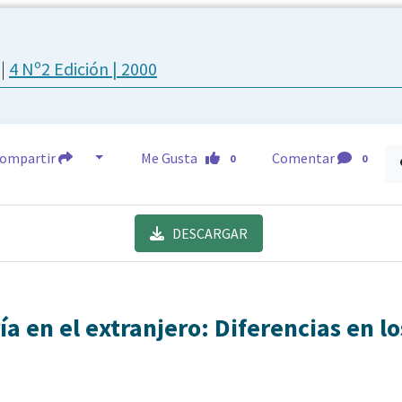
m
|
4 Nº2 Edición | 2000
ompartir
Me Gusta
Comentar
0
0
DESCARGAR
a en el extranjero: Diferencias en l