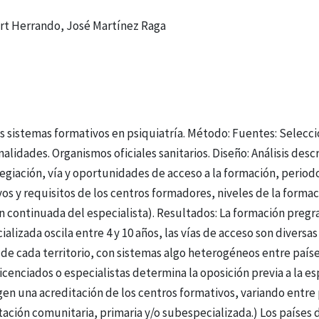
ort Herrando, José Martínez Raga
tos sistemas formativos en psiquiatría. Método: Fuentes: Selecci
lidades. Organismos oficiales sanitarios. Diseño: Análisis descr
egiación, vía y oportunidades de acceso a la formación, periodo
s y requisitos de los centros formadores, niveles de la formaci
ón continuada del especialista). Resultados: La formación pregr
ializada oscila entre 4 y 10 años, las vías de acceso son divers
ud de cada territorio, con sistemas algo heterogéneos entre paíse
icenciados o especialistas determina la oposición previa a la e
gen una acreditación de los centros formativos, variando entre 
tación comunitaria, primaria y/o subespecializada.) Los países d