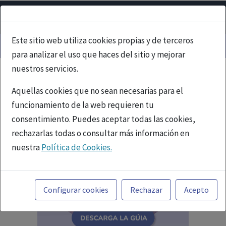
Este sitio web utiliza cookies propias y de terceros
para analizar el uso que haces del sitio y mejorar
nuestros servicios.
Aquellas cookies que no sean necesarias para el
funcionamiento de la web requieren tu
consentimiento. Puedes aceptar todas las cookies,
rechazarlas todas o consultar más información en
nuestra
Política de Cookies.
Toda la información incluida en la Página Web está
referida a productos del mercado español y, por
Configurar cookies
Rechazar
Acepto
tanto, dirigida a profesionales sanitarios legalmente
facultados para prescribir o dispensar medicamentos