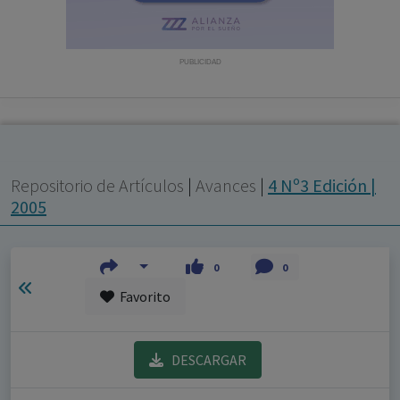
con ejercicio profesional. La información técnica de los
fármacos se facilita a título meramente informativo,
siendo responsabilidad de los profesionales
PUBLICIDAD
facultados prescribir medicamentos y decidir, en cada
caso concreto, el tratamiento más adecuado a las
necesidades del paciente.
Repositorio de Artículos
|
Avances
|
4 Nº3 Edición |
2005
0
0
Favorito
DESCARGAR