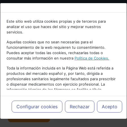
Bienvenid@ a psiquiatria.com
Este sitio web utiliza cookies propias y de terceros para
analizar el uso que haces del sitio y mejorar nuestros
Escribe tu Email
servicios.
Aquellas cookies que no sean necesarias para el
funcionamiento de la web requieren tu consentimiento.
Accede o regístrate con tu email.
Puedes aceptar todas las cookies, rechazarlas todas o
consultar más información en nuestra
Política de Cookies.
PUBLICIDAD
Toda la información incluida en la Página Web está referida a
productos del mercado español y, por tanto, dirigida a
Cancelar
profesionales sanitarios legalmente facultados para prescribir
o dispensar medicamentos con ejercicio profesional. La
información técnica de los fármacos se facilita a título
meramente informativo, siendo responsabilidad de los
profesionales facultados prescribir medicamentos y decidir, en
Actualidad y Artículos
|
Salud mental
cada caso concreto, el tratamiento más adecuado a las
Configurar cookies
Rechazar
Acepto
necesidades del paciente.
Seguir
Favorito
176