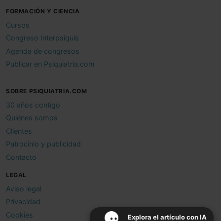
FORMACIÓN Y CIENCIA
Cursos
Congreso Interpsiquis
Agenda de congresos
Publicar en Psiquiatria.com
SOBRE PSIQUIATRIA.COM
30 años contigo
Quiénes somos
Clientes
Patrocinio y publicidad
Contacto
LEGAL
Aviso legal
Privacidad
Cookies
Explora el artículo con IA