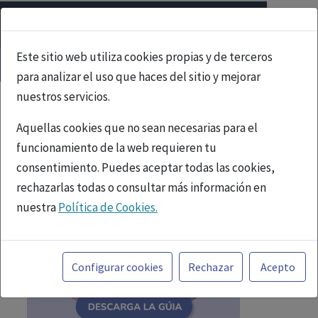
Este sitio web utiliza cookies propias y de terceros
para analizar el uso que haces del sitio y mejorar
nuestros servicios.
Aquellas cookies que no sean necesarias para el
funcionamiento de la web requieren tu
consentimiento. Puedes aceptar todas las cookies,
rechazarlas todas o consultar más información en
nuestra
Política de Cookies.
Toda la información incluida en la Página Web está
referida a productos del mercado español y, por
Configurar cookies
Rechazar
Acepto
tanto, dirigida a profesionales sanitarios legalmente
facultados para prescribir o dispensar medicamentos