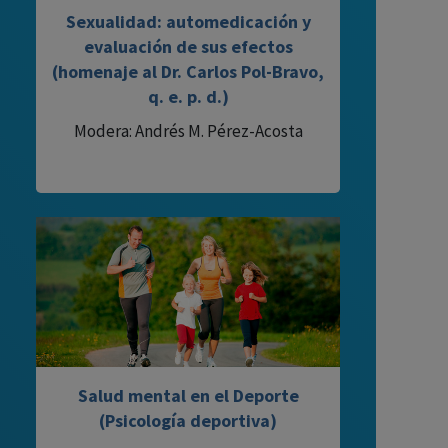
Sexualidad: automedicación y
evaluación de sus efectos
(homenaje al Dr. Carlos Pol-Bravo,
q. e. p. d.)
Modera: Andrés M. Pérez-Acosta
Salud mental en el Deporte
(Psicología deportiva)