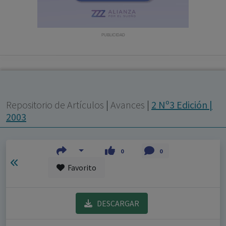
con ejercicio profesional. La información técnica de los
fármacos se facilita a título meramente informativo,
siendo responsabilidad de los profesionales
PUBLICIDAD
facultados prescribir medicamentos y decidir, en cada
caso concreto, el tratamiento más adecuado a las
necesidades del paciente.
Repositorio de Artículos
|
Avances
|
2 Nº3 Edición |
2003
0
0
Favorito
DESCARGAR