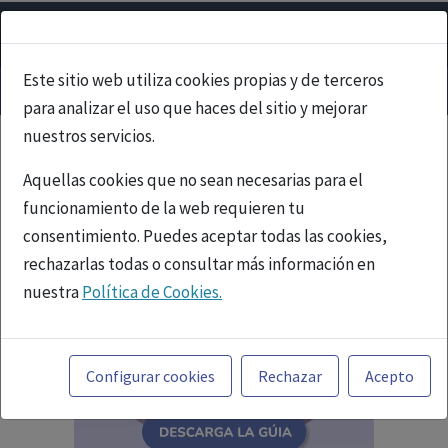
Este sitio web utiliza cookies propias y de terceros
para analizar el uso que haces del sitio y mejorar
nuestros servicios.
Aquellas cookies que no sean necesarias para el
funcionamiento de la web requieren tu
consentimiento. Puedes aceptar todas las cookies,
rechazarlas todas o consultar más información en
nuestra
Política de Cookies.
Toda la información incluida en la Página Web está
referida a productos del mercado español y, por
Configurar cookies
Rechazar
Acepto
tanto, dirigida a profesionales sanitarios legalmente
facultados para prescribir o dispensar medicamentos