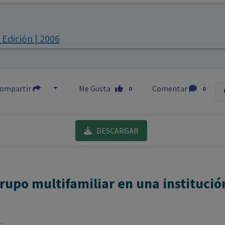
los profesionales facultados prescribir medicamentos y
decidir, en cada caso concreto, el tratamiento más adecuado
 Edición | 2006
a las necesidades del paciente.
ompartir
Me Gusta
Comentar
0
0
DESCARGAR
rupo multifamiliar en una institució