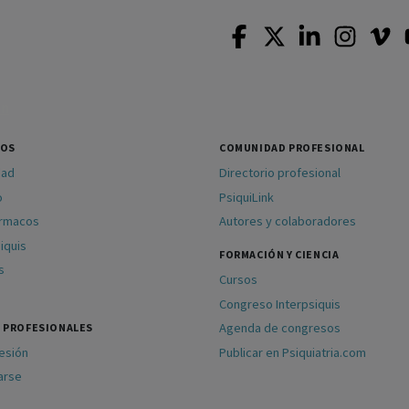
SOS
COMUNIDAD PROFESIONAL
dad
Directorio profesional
o
PsiquiLink
ármacos
Autores y colaboradores
iquis
FORMACIÓN Y CIENCIA
s
Cursos
Congreso Interpsiquis
Agenda de congresos
 PROFESIONALES
sesión
Publicar en Psiquiatria.com
arse