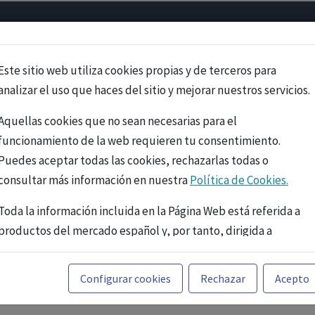
Psicología
Neurociencia
Bienestar
Congreso
Cursos
Este sitio web utiliza cookies propias y de terceros para
analizar el uso que haces del sitio y mejorar nuestros servicios.
Aquellas cookies que no sean necesarias para el
funcionamiento de la web requieren tu consentimiento.
Puedes aceptar todas las cookies, rechazarlas todas o
consultar más información en nuestra
Política de Cookies.
Toda la información incluida en la Página Web está referida a
productos del mercado español y, por tanto, dirigida a
profesionales sanitarios legalmente facultados para
prescribir o dispensar medicamentos con ejercicio
PUBLICIDAD
Configurar cookies
Rechazar
Acepto
profesional. La información técnica de los fármacos se facilita
a título meramente informativo, siendo responsabilidad de