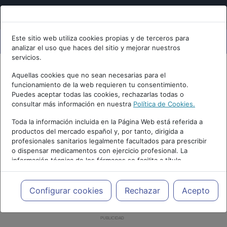
Este sitio web utiliza cookies propias y de terceros para
analizar el uso que haces del sitio y mejorar nuestros
servicios.
Aquellas cookies que no sean necesarias para el
funcionamiento de la web requieren tu consentimiento.
Puedes aceptar todas las cookies, rechazarlas todas o
consultar más información en nuestra
Política de Cookies.
Toda la información incluida en la Página Web está referida a
productos del mercado español y, por tanto, dirigida a
profesionales sanitarios legalmente facultados para prescribir
o dispensar medicamentos con ejercicio profesional. La
información técnica de los fármacos se facilita a título
meramente informativo, siendo responsabilidad de los
profesionales facultados prescribir medicamentos y decidir, en
cada caso concreto, el tratamiento más adecuado a las
Configurar cookies
Rechazar
Acepto
necesidades del paciente.
PUBLICIDAD