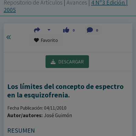
con ejercicio profesional. La información técnica de los
Repositorio de Artículos
|
Avances
|
4 Nº3 Edición |
fármacos se facilita a título meramente informativo,
2005
siendo responsabilidad de los profesionales
facultados prescribir medicamentos y decidir, en cada
0
0
caso concreto, el tratamiento más adecuado a las
Favorito
necesidades del paciente.
DESCARGAR
Los límites del concepto de espectro
en la esquizofrenia.
Fecha Publicación: 04/11/2010
Autor/autores:
José Guimón
RESUMEN