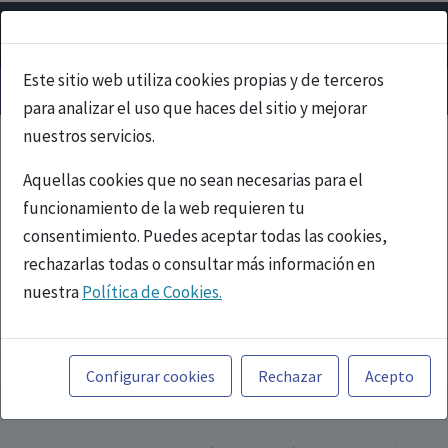
Este sitio web utiliza cookies propias y de terceros
para analizar el uso que haces del sitio y mejorar
nuestros servicios.
Aquellas cookies que no sean necesarias para el
funcionamiento de la web requieren tu
consentimiento. Puedes aceptar todas las cookies,
rechazarlas todas o consultar más información en
nuestra
Política de Cookies.
PUBLICIDAD
Toda la información incluida en la Página Web está
referida a productos del mercado español y, por
Configurar cookies
Rechazar
Acepto
tanto, dirigida a profesionales sanitarios legalmente
facultados para prescribir o dispensar medicamentos