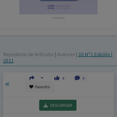
con ejercicio profesional. La información técnica de los
fármacos se facilita a título meramente informativo,
siendo responsabilidad de los profesionales
PUBLICIDAD
facultados prescribir medicamentos y decidir, en cada
caso concreto, el tratamiento más adecuado a las
necesidades del paciente.
Repositorio de Artículos
|
Avances
|
10 Nº1 Edición |
2011
0
0
Favorito
DESCARGAR