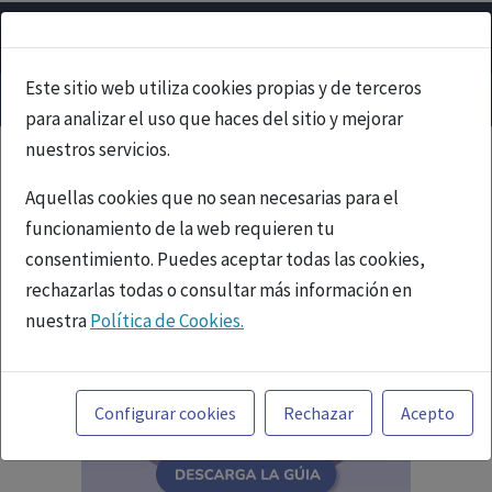
Este sitio web utiliza cookies propias y de terceros
para analizar el uso que haces del sitio y mejorar
nuestros servicios.
Aquellas cookies que no sean necesarias para el
funcionamiento de la web requieren tu
consentimiento. Puedes aceptar todas las cookies,
rechazarlas todas o consultar más información en
nuestra
Política de Cookies.
Toda la información incluida en la Página Web está
referida a productos del mercado español y, por
Configurar cookies
Rechazar
Acepto
tanto, dirigida a profesionales sanitarios legalmente
facultados para prescribir o dispensar medicamentos