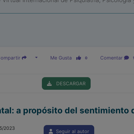
Virtual Internacional de Psiquiatría, Psicología
ompartir
Me Gusta
Comentar
0
DESCARGAR
al: a propósito del sentimiento
05/2023
Seguir al autor