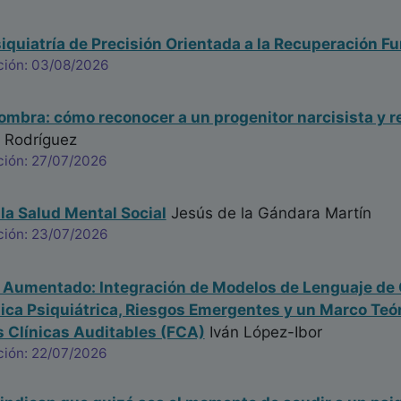
iquiatría de Precisión Orientada a la Recuperación Fu
ción: 03/08/2026
sombra: cómo reconocer a un progenitor narcisista y r
 Rodríguez
ción: 27/07/2026
 la Salud Mental Social
Jesús de la Gándara Martín
ción: 23/07/2026
a Aumentado: Integración de Modelos de Lenguaje de 
nica Psiquiátrica, Riesgos Emergentes y un Marco Te
 Clínicas Auditables (FCA)
Iván López-Ibor
ción: 22/07/2026