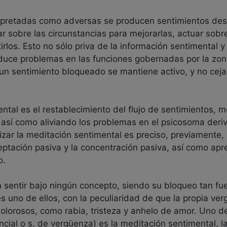
rpretadas como adversas se producen sentimientos desa
r sobre las circunstancias para mejorarlas, actuar sobr
ntirlos. Esto no sólo priva de la información sentimental
duce problemas en las funciones gobernadas por la zona
 un sentimiento bloqueado se mantiene activo, y no ceja
ntal es el restablecimiento del flujo de sentimientos, me
, así como aliviando los problemas en el psicosoma deri
zar la meditación sentimental es preciso, previamente, 
ptación pasiva y la concentración pasiva, así como apren
o.
 sentir bajo ningún concepto, siendo su bloqueo tan fu
es uno de ellos, con la peculiaridad de que la propia ve
lorosos, como rabia, tristeza y anhelo de amor. Uno de 
cial o s. de vergüenza) es la meditación sentimental, la