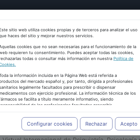
tría
Psicología
Neurociencia
Bienestar
Congreso
Este sitio web utiliza cookies propias y de terceros para analizar el uso
que haces del sitio y mejorar nuestros servicios.
Aquellas cookies que no sean necesarias para el funcionamiento de la
web requieren tu consentimiento. Puedes aceptar todas las cookies,
rechazarlas todas o consultar más información en nuestra
Política de
Cookies.
Toda la información incluida en la Página Web está referida a
productos del mercado español y, por tanto, dirigida a profesionales
sanitarios legalmente facultados para prescribir o dispensar
medicamentos con ejercicio profesional. La información técnica de los
PUBLICIDAD
fármacos se facilita a título meramente informativo, siendo
responsabilidad de los profesionales facultados prescribir
medicamentos y decidir, en cada caso concreto, el tratamiento más
adecuado a las necesidades del paciente.
Configurar cookies
Rechazar
Acepto