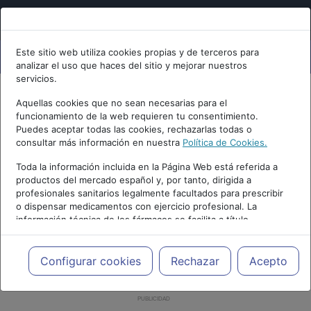
Este sitio web utiliza cookies propias y de terceros para
analizar el uso que haces del sitio y mejorar nuestros
servicios.
Aquellas cookies que no sean necesarias para el
funcionamiento de la web requieren tu consentimiento.
Puedes aceptar todas las cookies, rechazarlas todas o
consultar más información en nuestra
Política de Cookies.
Toda la información incluida en la Página Web está referida a
productos del mercado español y, por tanto, dirigida a
profesionales sanitarios legalmente facultados para prescribir
o dispensar medicamentos con ejercicio profesional. La
información técnica de los fármacos se facilita a título
meramente informativo, siendo responsabilidad de los
profesionales facultados prescribir medicamentos y decidir, en
cada caso concreto, el tratamiento más adecuado a las
Configurar cookies
Rechazar
Acepto
necesidades del paciente.
PUBLICIDAD