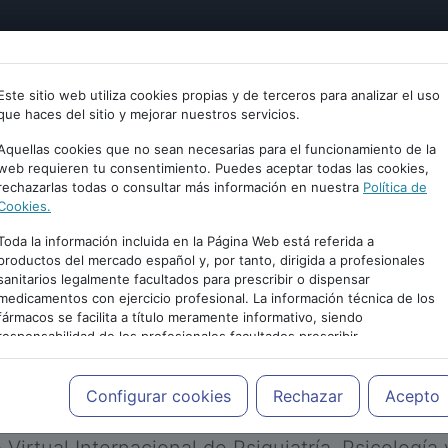
tría
Psicología
Neurociencia
Bienestar
Congreso
Este sitio web utiliza cookies propias y de terceros para analizar el uso
que haces del sitio y mejorar nuestros servicios.
Aquellas cookies que no sean necesarias para el funcionamiento de la
web requieren tu consentimiento. Puedes aceptar todas las cookies,
rechazarlas todas o consultar más información en nuestra
Política de
Cookies.
Toda la información incluida en la Página Web está referida a
productos del mercado español y, por tanto, dirigida a profesionales
sanitarios legalmente facultados para prescribir o dispensar
medicamentos con ejercicio profesional. La información técnica de los
PUBLICIDAD
fármacos se facilita a título meramente informativo, siendo
responsabilidad de los profesionales facultados prescribir
medicamentos y decidir, en cada caso concreto, el tratamiento más
adecuado a las necesidades del paciente.
Configurar cookies
Rechazar
Acepto