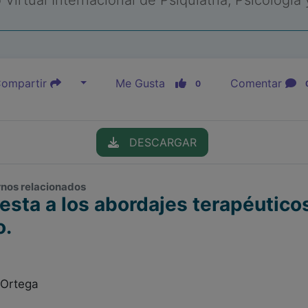
Virtual Internacional de Psiquiatría, Psicología
ompartir
Me Gusta
Comentar
0
DESCARGAR
ornos relacionados
esta a los abordajes terapéuticos
o.
 Ortega