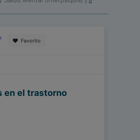
 y Salud Mental (Interpsiquis)
|
II
0
Favorito
 en el trastorno