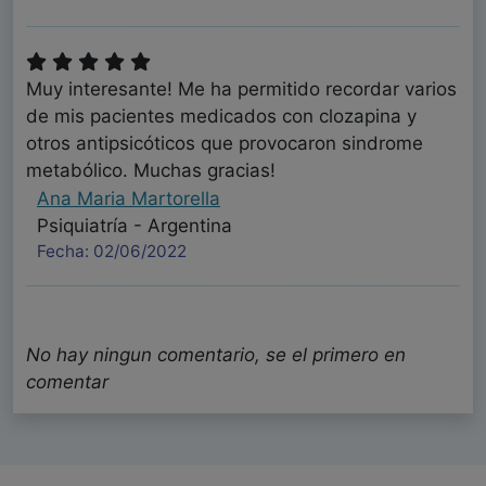
Muy interesante! Me ha permitido recordar varios
de mis pacientes medicados con clozapina y
otros antipsicóticos que provocaron sindrome
metabólico. Muchas gracias!
Ana Maria Martorella
Psiquiatría - Argentina
Fecha: 02/06/2022
Muy completa presentación. Enhorabuena.
No hay ningun comentario, se el primero en
Francisco Jesús Lobato Carvajal
comentar
Psicólogo - España
Fecha: 27/05/2022